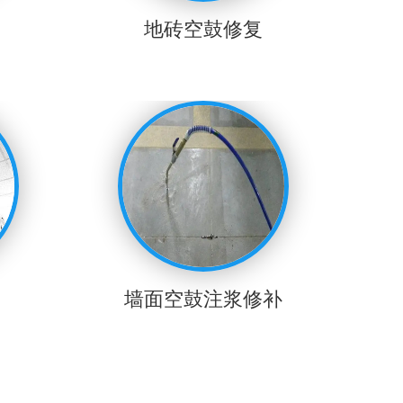
地砖空鼓修复
墙面空鼓注浆修补