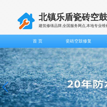
北镇乐盾瓷砖空
建筑修缮品牌,全国服务网点,本地专业维
首 页
瓷砖空鼓修复