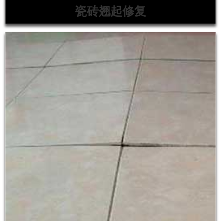
瓷砖翘起修复