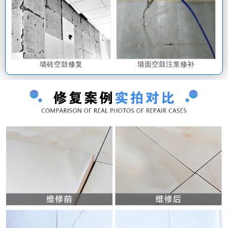
墙砖空鼓修复
墙面空鼓注浆修补